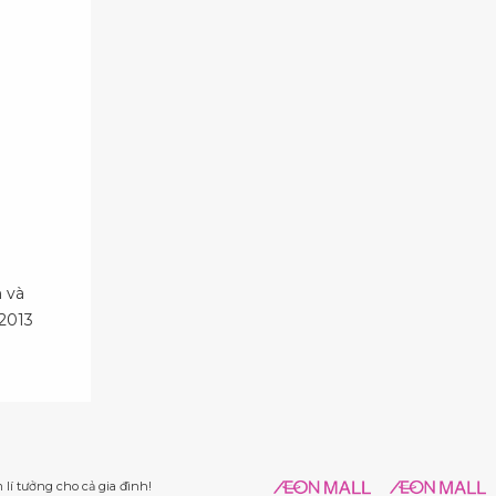
 và
2013
lí tưởng cho cả gia đình!