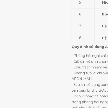
5
Mi
6
Bụ
7
Hệ 
8
Hệ 
Quy định sử dụng 
• Phòng hội nghị chỉ
• Giữ gìn vệ sinh chu
• Chịu trách nhiệm về
• Không tự ý di chuyể
AEON MALL.
• Sau khi sử dụng xong
bàn giao lại cho BQ
• Đơn vị hoặc cá nhân
trong phòng hội nghị 
mới cho các thiệt hại