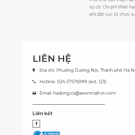
sự cố. Chi phí thiệt 
phí đặt cọc tổ chức sự
LIÊN HỆ
Địa chỉ: Phường Dương Nội, Thành phố Hà N
Hotline: 024-37576999 (ext. 123)
Email:
hadong.cs@aeonmall-vn.com
Liên kết