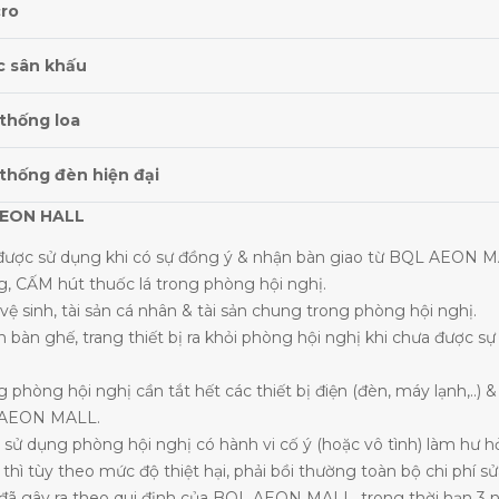
cro
c sân khấu
thống loa
thống đèn hiện đại
AEON HALL
 được sử dụng khi có sự đồng ý & nhận bàn giao từ BQL AEON 
ng, CẤM hút thuốc lá trong phòng hội nghị.
 vệ sinh, tài sản cá nhân & tài sản chung trong phòng hội nghị.
n bàn ghế, trang thiết bị ra khỏi phòng hội nghị khi chưa được s
 phòng hội nghị cần tắt hết các thiết bị điện (đèn, máy lạnh,..) &
L AEON MALL.
 sử dụng phòng hội nghị có hành vi cố ý (hoặc vô tình) làm hư hỏn
thì tùy theo mức độ thiệt hại, phải bồi thường toàn bộ chi phí s
 đã gây ra theo qui định của BQL AEON MALL, trong thời hạn 3 ng