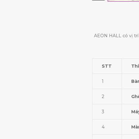
AEON HALL có vị trí 
STT
Thi
1
Bà
2
Gh
3
Má
4
Mà