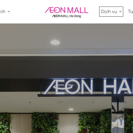
ích
Dịch vụ
T