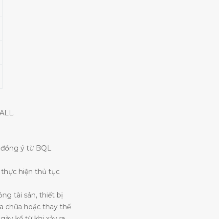
MALL.
ự đồng ý từ BQL
 thực hiện thủ tục
g tài sản, thiết bị
ửa chữa hoặc thay thế
ày kể từ khi xảy ra