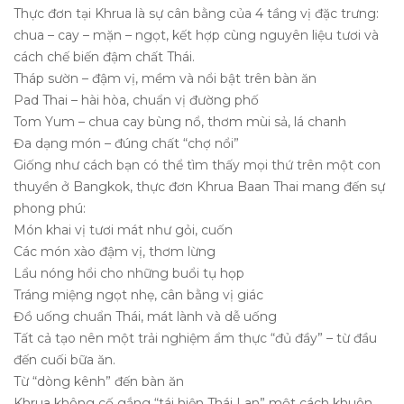
Thực đơn tại Khrua là sự cân bằng của 4 tầng vị đặc trưng:
chua – cay – mặn – ngọt, kết hợp cùng nguyên liệu tươi và
cách chế biến đậm chất Thái.
Tháp sườn – đậm vị, mềm và nổi bật trên bàn ăn
Pad Thai – hài hòa, chuẩn vị đường phố
Tom Yum – chua cay bùng nổ, thơm mùi sả, lá chanh
Đa dạng món – đúng chất “chợ nổi”
Giống như cách bạn có thể tìm thấy mọi thứ trên một con
thuyền ở Bangkok, thực đơn Khrua Baan Thai mang đến sự
phong phú:
Món khai vị tươi mát như gỏi, cuốn
Các món xào đậm vị, thơm lừng
Lẩu nóng hổi cho những buổi tụ họp
Tráng miệng ngọt nhẹ, cân bằng vị giác
Đồ uống chuẩn Thái, mát lành và dễ uống
Tất cả tạo nên một trải nghiệm ẩm thực “đủ đầy” – từ đầu
đến cuối bữa ăn.
Từ “dòng kênh” đến bàn ăn
Khrua không cố gắng “tái hiện Thái Lan” một cách khuôn