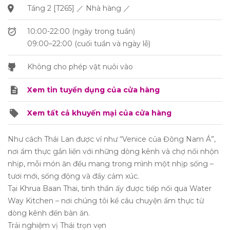
Tầng 2 [T265] ／ Nhà hàng ／
10:00-22:00 (ngày trong tuần)
09:00–22:00 (cuối tuần và ngày lễ)
Không cho phép vật nuôi vào
Xem tin tuyển dụng của cửa hàng
Xem tất cả khuyến mại của cửa hàng
Như cách Thái Lan được ví như “Venice của Đông Nam Á”,
nơi ẩm thực gắn liền với những dòng kênh và chợ nổi nhộn
nhịp, mỗi món ăn đều mang trong mình một nhịp sống –
tươi mới, sống động và đầy cảm xúc.
Tại Khrua Baan Thai, tinh thần ấy được tiếp nối qua Water
Way Kitchen – nơi chúng tôi kể câu chuyện ẩm thực từ
dòng kênh đến bàn ăn.
Trải nghiệm vị Thái trọn vẹn