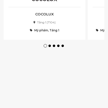
COCOLUX
Tầng 1 [T104]
Mỹ phẩm, Tầng 1
Mỹ ph