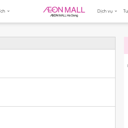
ích
Dịch vụ
T