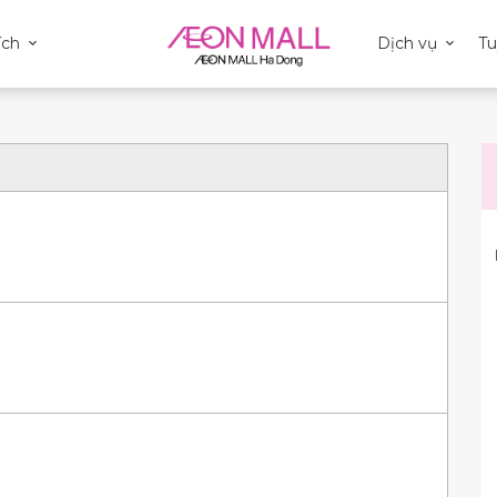
ích
Dịch vụ
T