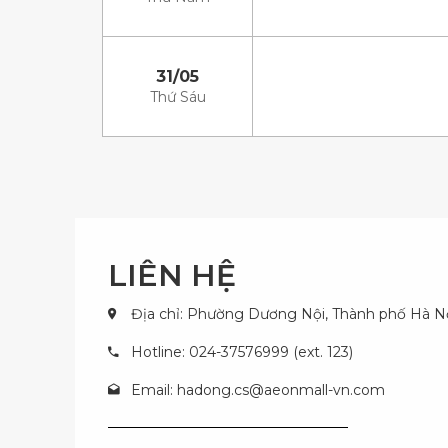
31/05
Thứ Sáu
LIÊN HỆ
Địa chỉ: Phường Dương Nội, Thành phố Hà N
Hotline: 024-37576999 (ext. 123)
Email:
hadong.cs@aeonmall-vn.com