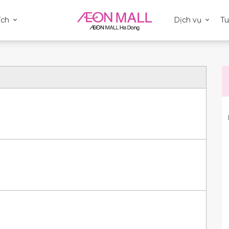
ích
Dịch vụ
T