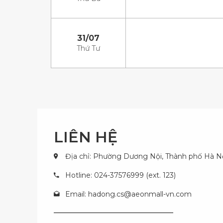
31/07
Thứ Tư
LIÊN HỆ
Địa chỉ: Phường Dương Nội, Thành phố Hà N
Hotline: 024-37576999 (ext. 123)
Email:
hadong.cs@aeonmall-vn.com