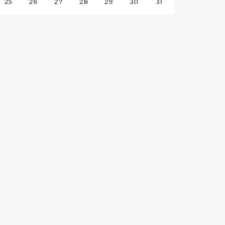
25
26
27
28
29
30
31