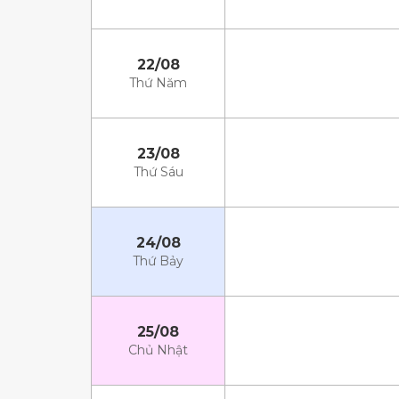
22/08
Thứ Năm
23/08
Thứ Sáu
24/08
Thứ Bảy
25/08
Chủ Nhật