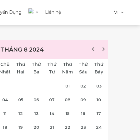
uyển Dụng
Liên hệ
VI
THÁNG 8 2024
Chủ
Thứ
Thứ
Thứ
Thứ
Thứ
Thứ
Nhật
Hai
Ba
Tư
Năm
Sáu
Bảy
01
02
03
04
05
06
07
08
09
10
11
12
13
14
15
16
17
18
19
20
21
22
23
24