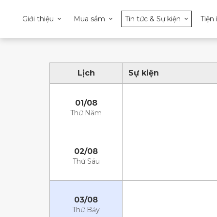
Giới thiệu
Mua sắm
Tin tức & Sự kiện
Tiện 
Lịch
Sự kiện
01/08
Thứ Năm
02/08
Thứ Sáu
03/08
Thứ Bảy