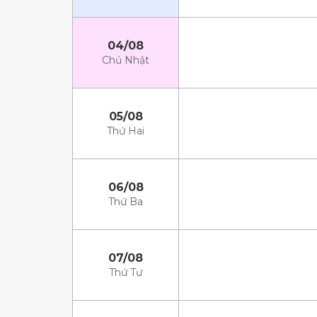
04/08
Chủ Nhật
05/08
Thứ Hai
06/08
Thứ Ba
07/08
Thứ Tư