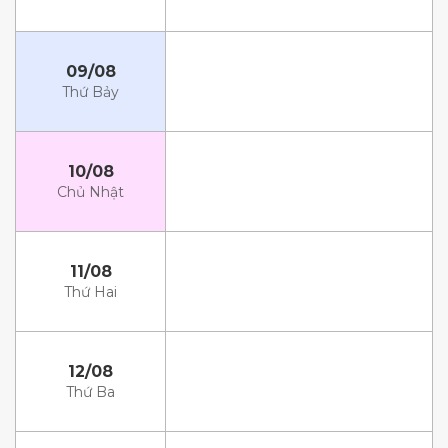
09/08
Thứ Bảy
10/08
Chủ Nhật
11/08
Thứ Hai
12/08
Thứ Ba