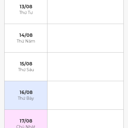
13/08
Thứ Tư
14/08
Thứ Năm
15/08
Thứ Sáu
16/08
Thứ Bảy
17/08
Chủ Nhật