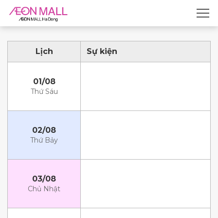
Lịch
Sự kiện
01/08
Thứ Sáu
02/08
Thứ Bảy
03/08
Chủ Nhật