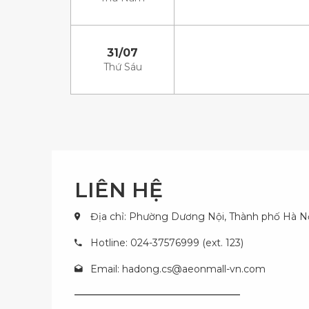
31/07
Thứ Sáu
LIÊN HỆ
Địa chỉ: Phường Dương Nội, Thành phố Hà N
Hotline: 024-37576999 (ext. 123)
Email:
hadong.cs@aeonmall-vn.com