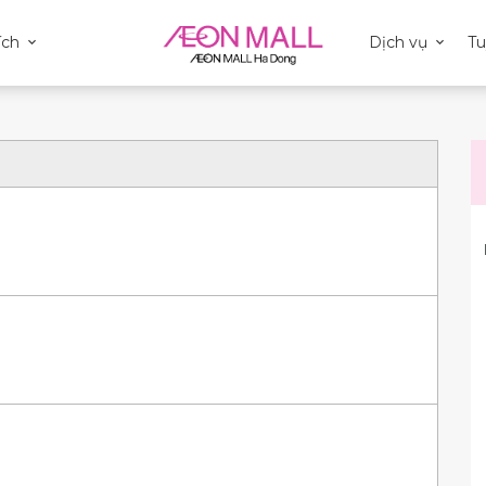
ích
Dịch vụ
T