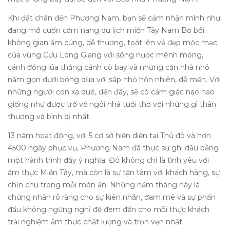
Khi đặt chân đến Phương Nam, bạn sẽ cảm nhận mình như
đang mở cuốn cẩm nang du lịch miền Tây Nam Bộ bởi
không gian ấm cúng, dễ thương, toát lên vẻ đẹp mộc mạc
của vùng Cửu Long Giang với sông nước mênh mông,
cánh đồng lúa thẳng cánh cò bay và những căn nhà nhỏ
nằm gọn dưới bóng dừa với sắp nhỏ hồn nhiên, dễ mến. Với
những người con xa quê, đến đây, sẽ có cảm giác nao nao
giống như được trở về ngôi nhà tuổi thơ với những gì thân
thương và bình dị nhất.
13 năm hoạt động, với 5 cơ sở hiện diện tại Thủ đô và hơn
4500 ngày phục vụ, Phương Nam đã thực sự ghi dấu bằng
một hành trình đầy ý nghĩa. Đó không chỉ là tình yêu với
ẩm thực Miền Tây, mà còn là sự tận tâm với khách hàng, sự
chỉn chu trong mỗi món ăn. Những năm tháng này là
chứng nhân rõ ràng cho sự kiên nhẫn, đam mê và sự phấn
đấu không ngừng nghỉ để đem đến cho mỗi thực khách
trải nghiệm ẩm thực chất lượng và trọn vẹn nhất.