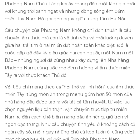
Phương Nam Chùa Láng khi ấy mang đến một làm gió mới
với khung trời xanh ngát và những dòng sông êm đềm
miền Tây Nam Bộ gói gọn ngay giữa trung tâm Hà Nội.
Câu chuyện của Phương Nam không chỉ đơn thuần là câu
chuyện ẩm thực mà còn là về tình yêu và mối lương duyên
giữa hai trái tim ở hai miền đất hoàn toàn khác biệt. Đó là
cuộc gặp gỡ đầy kỳ diệu giữa hai con người, một Nam một
Bắc – những người đã cùng nhau xây dựng lên Nhà hàng
Phương Nam, cùng ước mơ đem hương vị ẩm thực miền
Tây ra với thực khách Thủ đô.
Với tiêu chí mang theo cả “hơi thở và linh hồn” của ẩm thực
miền Tây, từng món ăn trong menu gồm hơn 50 món của
nhà hàng đều được tạo ra với tất cả tâm huyết, từ việc lựa
chọn nguyên liệu cẩn thận, vận chuyển trực tiếp từ miền
Nam ra đến cách chế biến mang dấu ấn riêng, giữ trọn vị
ngon đặc trưng. Như câu chuyện tình yêu ở khoảng cách cả
ngàn cây số, mỗi ngày những chú cá kèo tươi rói cũng vượt
một chặng bay dài để đến với Bếp nhà Phương Nam.