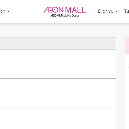
ích
Dịch vụ
T